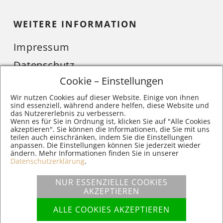
WEITERE INFORMATION
Impressum
Datenschutz
Cookie – Einstellungen
Cookie-Einstellungen
Wir nutzen Cookies auf dieser Website. Einige von ihnen
sind essenziell, während andere helfen, diese Website und
das Nutzererlebnis zu verbessern.
Wenn es für Sie in Ordnung ist, klicken Sie auf "Alle Cookies
Sie müssen Google reCaptcha Cookies akzeptieren um dieses
akzeptieren". Sie können die Informationen, die Sie mit uns
teilen auch einschränken, indem Sie die Einstellungen
Kontaktformular zu laden.
anpassen. Die Einstellungen können Sie jederzeit wieder
Bitte beachten Sie das hierbei Daten an Google gesendet
ändern. Mehr Informationen finden Sie in unserer
Datenschutzerklärung
.
werden.
Mehr Informationen entnehmen Sie aus unseren
NUR ESSENZIELLE COOKIES
Datenschutzbestimmungen.
AKZEPTIEREN
ALLE COOKIES AKZEPTIEREN